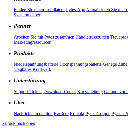
Finden Sie einen Installateur
Pytes-App
Aktualisieren Sie mein
Systemrechner
Partner
Arbeiten Sie mit Pytes zusammen
Händlerressourcen
Treuepr
Marketingressourcen
Produkte
Niederspannungsbatterie
Hochspannungsbatterie
Gehege
Zubeh
Tragbares Kraftwerk
Unterstützung
Support-Tickets
Download-Center
Kurzanleitung
Garantievorl
Über
Nachrichtenredaktion
Karriere
Kontakt
Pytes-Gruppe
Pytes U
Zurück nach oben