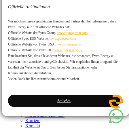
Arbeiten Sie mit Pytes zusammen
Offizielle Ankündigung
Händlerressourcen
Treueprogramm
Wir möchten unsere geschätzten Kunden und Partner darüber informieren, dass
Marketingressourcen
Produkte
Pytes Energy nur fünf offizielle Websites hat:
Offizielle Website der Pytes Group:
www.pytesgroup.com
Niederspannungsbatterie
Offizielle Pytes ESS-Website:
www.pytesess.com
Hochspannungsbatterie
Offizielle Website von Pytes USA:
www.pytesusa.com
Gehege
Offizielle Website von Pytes HU:
www.pytesenergy.hu
Zubehörteil
Bitte beachten Sie, dass alle anderen Websites, die behaupten, Pytes Energy zu
Tragbares Kraftwerk
vertreten, nicht autorisiert und gefälscht sind. Wir empfehlen Ihnen dringend, die
Unterstützung
Echtheit der Website zu überprüfen, bevor Sie Transaktionen oder
Kommunikationen durchführen.
Support-Tickets
Wechselrichter-Anleitungen
Vielen Dank für Ihre Aufmerksamkeit und Mitarbeit.
Download-Center
Kurzanleitung
Garantievorlage
FAQ
Schließen
Über
Nachrichtenredaktion
Karriere
Kontakt