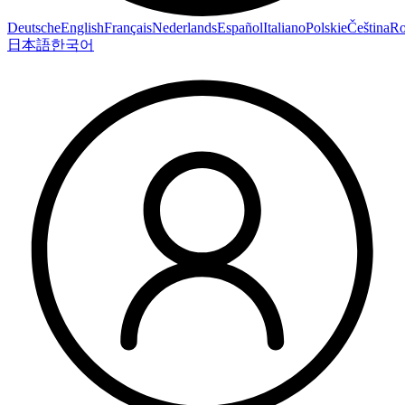
Deutsche
English
Français
Nederlands
Español
Italiano
Polskie
Čeština
R
日本語
한국어