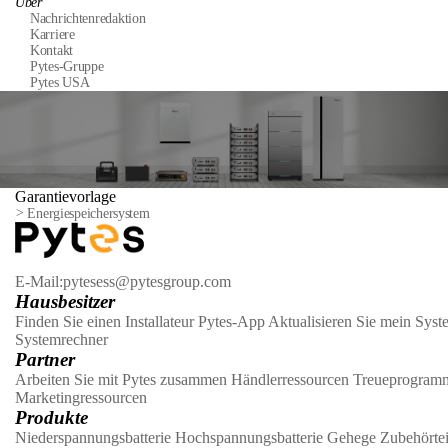
Über
Nachrichtenredaktion
Karriere
Kontakt
Pytes-Gruppe
Pytes USA
Garantievorlage
>
Energiespeichersystem
E-Mail:pytesess@pytesgroup.com
Hausbesitzer
Finden Sie einen Installateur
Pytes-App
Aktualisieren Sie mein Syst
Systemrechner
Partner
Arbeiten Sie mit Pytes zusammen
Händlerressourcen
Treueprogram
Marketingressourcen
Produkte
Niederspannungsbatterie
Hochspannungsbatterie
Gehege
Zubehörtei