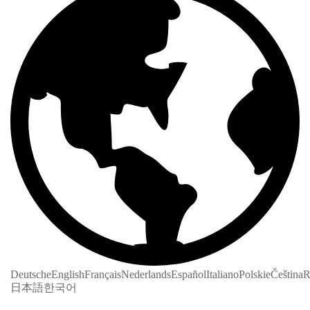
Deutsche
English
Français
Nederlands
Español
Italiano
Polskie
Čeština
R
日本語
한국어