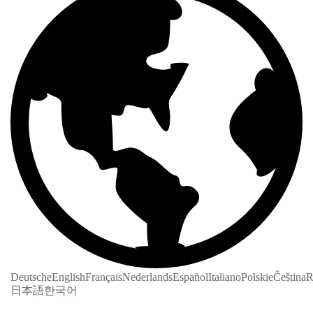
Deutsche
English
Français
Nederlands
Español
Italiano
Polskie
Čeština
R
日本語
한국어