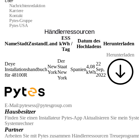
Über
Nachrichtenredaktion
Karriere
Kontakt
Pytes-Gruppe
Pytes USA
Händlerressourcen
ESS
Datum des
Name
Stadt
Zustand
Land
kWh /
Herunterladen
Hochladens
Tag
Herunterladen
Der
Deye
22
New
Staat
4,08
Installationshandbuch
Spanien
Sep,
York
New
kWh
für 48100R
2022
York
E-Mail:pytesess@pytesgroup.com
Hausbesitzer
Finden Sie einen Installateur
Pytes-App
Aktualisieren Sie mein Syst
Systemrechner
Partner
Arbeiten Sie mit Pytes zusammen
Händlerressourcen
Treueprogram