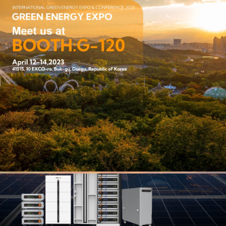
10
Oct.
2024
10
Oct.
2024
Pytes auf der Solar & Storage Live KSA 2024: ENTFALTEN
SIE INNOVATIONEN: BESUCHEN SIE UNS AM STAND
P12!
Wir freuen uns, Sie zur kommenden SOLAR&STORAGE-
Ausstellung in Riyadh Front, Riad, einzuladen, die vom 15. bis
16. Oktober 2024 stattfindet! Diese Veranstaltung verspricht eine
fantastische Gelegenheit zu sein, Innovationen zu entdecken und
mit Branchenführern in Kontakt zu treten, und wir können es
kaum erwarten, Sie am Stand P12 zu sehen!