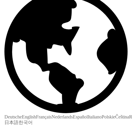
Deutsche
English
Français
Nederlands
Español
Italiano
Polskie
Čeština
R
日本語
한국어