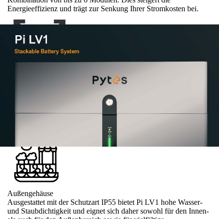
Energieeffizienz und trägt zur Senkung Ihrer Stromkosten bei.
Skalierbar nach Bedarf
Dank des modularen Designs lässt sich Pi LV1 flexibel an den
Bedarf anpassen, sodass die Kapazität jedes einzelnen Stacks
zwischen 5,12 und 30,72 kWh variiert. Mit der Möglichkeit, das
System auf insgesamt 245,76 kWh zu erweitern, bietet es eine
vielseitige und skalierbare Energiespeicherlösung.
Außengehäuse
Ausgestattet mit der Schutzart IP55 bietet Pi LV1 hohe Wasser-
und Staubdichtigkeit und eignet sich daher sowohl für den Innen-