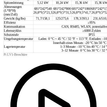
Spitzenleistung
5,12 kW
10,24 kW
15,36 kW
15,36 k
Abmessungen
681*242*540
681*242*800
681*242*1060
681*242*1
(L*B*H)
26,8*9,5*21,3
26,8*9,5*31,5
26,8*9,5*41,7
26,8*9,5*5
(mm/Zoll)
Gewicht (kg/lbs)
71,7/158,1
125/275,6
178,3/393,1
231,6/510
Effizienz
≥95%
Kommunikation
CAN, RS485, WLAN, potentialfrei
Lebenszyklus
≥6000 Zyklen
Schutzstufe
IP55
Umgebungstemperatur
Laden: 0 °C ~ 45 °C / 32 °F ~ 113 °F; Entladen: -1
Innerhalb eines Monats: -20 °C bis 50 °C 
Lagertemperatur
1–3 Monate: -10 °C bis 40 °C / 14 
3–12 Monate: 0 °C bis 30 °C / 32 
Pi LV1-Broschüre