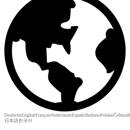
Deutsche
English
Français
Nederlands
Español
Italiano
Polskie
Čeština
R
日本語
한국어