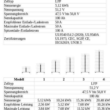
Zelltyp
LFP
Nennenergie
5,12 kWh
Nennspannung
51,2 V
Spannungsbereich
47,5 V bis 56,8 V
Nennkapazität
100 Ah
Empfohlener Entlade-/Ladestrom
50 A
Maximaler Entlade-/Ladestrom
50 A
Spitzenlade-/Entladestrom
100 A
UL9540 Ed.2 (2020), UL9540A
Zertifizierungen
UL1973, CEC, SGIP, CE,
IEC62619, UN38.3
Modell
1
2
3
4
Zelltyp
LFP
Nennspannung
51,2 V
Spannungsbereich
47,5 V bis 56,8 V
Nennkapazität
100 Ah
Nennenergie
5,12 kWh
10,24 kWh
15,36 kWh
20,48 kW
Empfohlene Leistung
2,56 kW
5,12 kW
7,68 kW
10,24 k
Maximale Leistung
3,84 kW
7,68 kW
11,52 kW
15,36 k